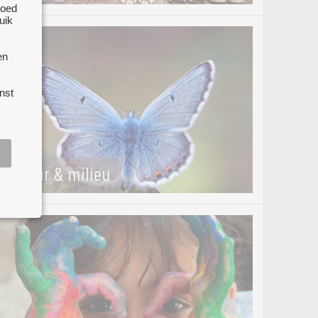
goed
uik
en
nst
natuur & milieu