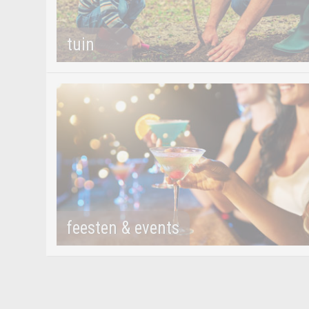
tuin
feesten & events