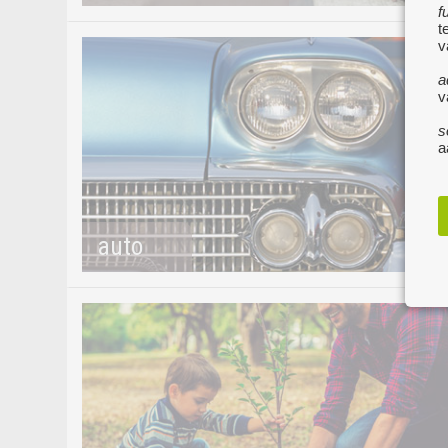
f
t
v
a
v
s
a
auto