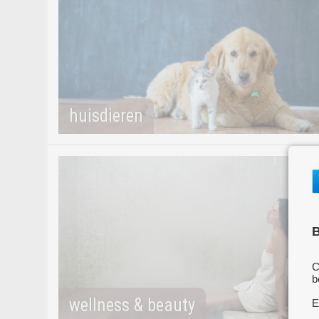
huisdieren
B
C
b
wellness & beauty
E