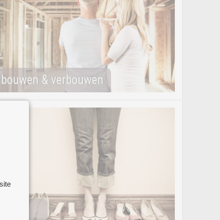
bouwen & verbouwen
site
mode